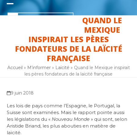
Skip
Open
Close
to
content
QUAND LE
mobile
mobile
MEXIQUE
menu
menu
INSPIRAIT LES PÈRES
FONDATEURS DE LA LAÏCITÉ
FRANÇAISE
Accueil
»
M’informer
»
Laïcité
»
Quand le Mexique inspirait
les pères fondateurs de la laïcité française
9 juin 2018
Les lois de pays comme l’Espagne, le Portugal, la
Suisse sont examinées. Mais le rapport pointe aussi
les législations du «
Nouveau Monde
» qui sont, selon
Aristide Briand, les plus abouties en matière de
laïcité.