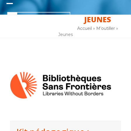
Skip
Open
Close
to
content
JEUNES
mobile
mobile
menu
menu
Accueil
»
M’outiller
»
Jeunes