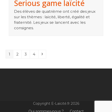
Serious game laïcité
Des élèves de quatrième ont créé des jeux
sur les thèmes : laïcité, liberté, égalité et
fraternité. Les jeux se lancent avec les
consignes.
Page
Page
Page
Page
Suivant
1
2
3
4
Copyright E-Laïcité.fr 2026
Qui sommes-nous ?
Contact