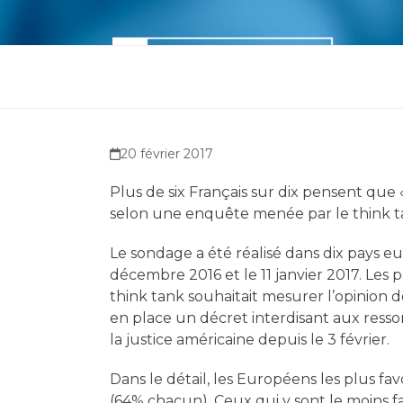
Skip
to
content
Accueil
M’informer
M’outill
20 février 2017
Plus de six Français sur dix pensent que
selon une enquête menée par le think t
Le sondage a été réalisé dans dix pays e
décembre 2016 et le 11 janvier 2017. Les 
think tank souhaitait mesurer l’opinion 
en place un décret interdisant aux ressor
la justice américaine depuis le 3 février.
Dans le détail, les Européens les plus favo
(64% chacun). Ceux qui y sont le moins f