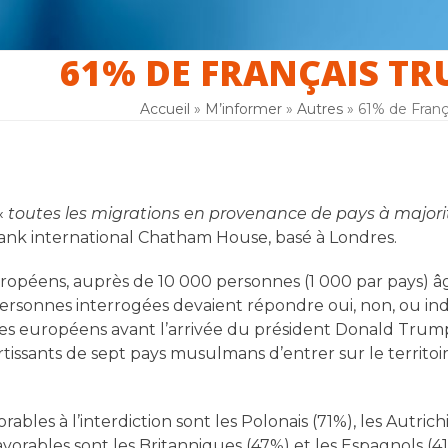
61% DE FRANÇAIS TR
er
La laïcité
F.A.Q
Inscription
Accueil
»
M’informer
»
Autres
»
61% de Franç
 «
toutes les migrations en provenance de pays à major
ank international Chatham House, basé à Londres.
uropéens, auprès de 10 000 personnes (1 000 par pays) âgé
personnes interrogées devaient répondre oui, non, ou indi
des européens avant l’arrivée du président Donald Trump
tissants de sept pays musulmans d’entrer sur le territoi
rables à l’interdiction sont les Polonais (71%), les Autric
avorables sont les Britanniques (47%) et les Espagnols (