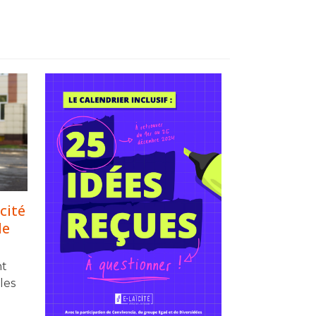
cité
le
nt
les