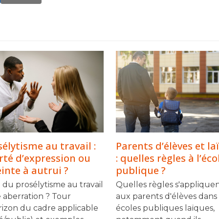
élytisme au travail :
Parents d’élèves et laï
erté d’expression ou
: quelles règles à l’éco
inte à autrui ?
publique ?
e du prosélytisme au travail
Quelles règles s'applique
e aberration ? Tour
aux parents d'élèves dans 
rizon du cadre applicable
écoles publiques laïques,