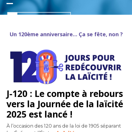
Skip
Open
Close
to
content
mobile
mobile
menu
menu
Un 120ème anniversaire… Ça se fête, non ?
J-120 : Le compte à rebours
vers la Journée de la laïcité
2025 est lancé !
À l’occasion des 120 ans de la loi de 1905 séparant