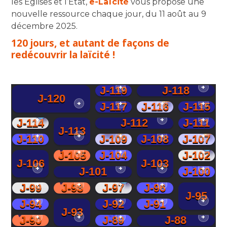
les Églises et l’État,
e-Laïcité
vous propose une
nouvelle ressource chaque jour, du 11 août au 9
décembre 2025.
120 jours, et autant de façons de
redécouvrir la laïcité !
Rouvrir
J-119
J-118
Rouvrir
Rouvrir
Rouvrir
Rouvrir
J-120
cette
J-117
J-116
J-115
cette case
Rouvrir
Rouvrir
Rouvrir
cette
cette
cette
case
J-114
J-112
J-111
Rouvrir
Rouvrir
Rouvrir
Rouvrir
Rouvrir
J-113
cette
cette
cette case
case
case
case
Rouvrir
J-110
J-109
J-108
J-107
cette case
Rouvrir
Rouvrir
Rouvrir
cette
cette
cette
cette
case
case
J-105
J-104
J-102
cette
Rouvrir
J-106
J-103
cette
cette
cette
case
case
case
case
Rouvrir
Rouvrir
J-101
J-100
Rouvrir
case
Rouvrir
Rouvrir
Rouvrir
Rouvrir
cette
case
case
case
J-99
J-98
J-97
J-96
cette
cette
cette case
Rouvrir
Rouvrir
Rouvrir
J-95
cette
cette
cette
cette
case
Rouvrir
J-94
J-92
J-91
case
case
Rouvrir
Rouvrir
J-93
cette
cette
cette
case
case
case
case
Rouvrir
J-90
J-89
J-88
Rouvrir
cette