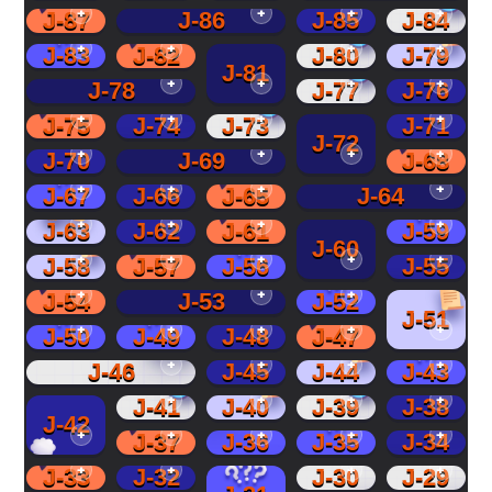
Rouvrir
Rouvrir
Rouvrir
cette
cette
case
case
case
J-87
J-86
J-85
J-84
Rouvrir
cette
cette case
case
Rouvrir
Rouvrir
Rouvrir
Rouvrir
cette
cette
cette
case
case
J-83
J-82
J-80
J-79
cette case
case
Rouvrir
Rouvrir
J-81
cette
cette
cette
cette
case
case
case
Rouvrir
J-78
J-77
J-76
Rouvrir
Rouvrir
Rouvrir
Rouvrir
Rouvrir
cette
cette
case
case
case
case
J-75
J-74
J-73
J-71
cette
cette case
Rouvrir
Rouvrir
J-72
cette
cette
cette
cette
case
case
Rouvrir
J-70
J-69
J-68
Rouvrir
case
Rouvrir
Rouvrir
Rouvrir
cette
cette
case
case
case
case
J-67
J-66
J-65
J-64
Rouvrir
cette
cette case
Rouvrir
Rouvrir
Rouvrir
Rouvrir
cette
cette
cette
case
case
J-63
J-62
J-61
J-59
cette case
case
Rouvrir
Rouvrir
Rouvrir
Rouvrir
J-60
cette
cette
cette
cette
case
case
case
Rouvrir
J-58
J-57
J-56
J-55
Rouvrir
Rouvrir
cette
cette
cette
cette
case
case
case
case
J-54
J-53
J-52
Rouvrir
cette
Rouvrir
Rouvrir
Rouvrir
Rouvrir
J-51
cette
cette
case
case
case
case
Rouvrir
J-50
J-49
J-48
J-47
cette case
case
Rouvrir
Rouvrir
Rouvrir
cette
cette
cette
cette
case
case
J-46
J-45
J-44
J-43
Rouvrir
cette
Rouvrir
Rouvrir
Rouvrir
Rouvrir
cette
cette
cette
case
case
case
case
J-41
J-40
J-39
J-38
cette case
case
Rouvrir
Rouvrir
Rouvrir
Rouvrir
J-42
cette
cette
cette
cette
case
case
case
Rouvrir
J-37
J-36
J-35
J-34
Rouvrir
Rouvrir
Rouvrir
Rouvrir
cette
cette
cette
cette
case
case
case
case
J-33
J-32
J-30
J-29
cette