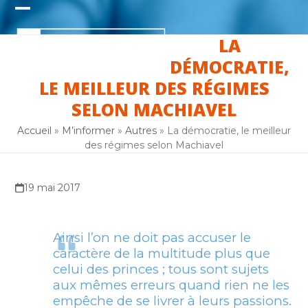
Skip
Open
Close
to
content
LA
mobile
mobile
DÉMOCRATIE,
menu
menu
LE MEILLEUR DES RÉGIMES
SELON MACHIAVEL
Accueil
»
M’informer
»
Autres
»
La démocratie, le meilleur
des régimes selon Machiavel
19 mai 2017
Ainsi l’on ne doit pas accuser le
caractère de la multitude plus que
celui des princes ; tous sont sujets
aux mêmes erreurs quand rien ne les
empêche de se livrer à leurs passions.