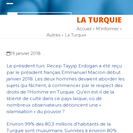
Skip
Open
Close
to
content
LA TURQUIE
mobile
mobile
menu
menu
Accueil
»
M’informer
»
Autres
»
La Turquie
19 janvier 2018
Le président turc Recep Tayyip Erdogan a été reçu
par le président français Emmanuel Macron début
janvier 2018. Les deux hommes devaient aborder les
sujets qui fâchent, à commencer par le respect des
droits de l’Homme en Turquie. Qu’en est-il de la
liberté de culte dans ce pays laïque, où de
nombreux observateurs dénoncent une «
islamisation » du pouvoir ?
Environ 99% des 80,3 millions d’habitants de la
Turquie sont musulmans. Sunnites à environ 80%.