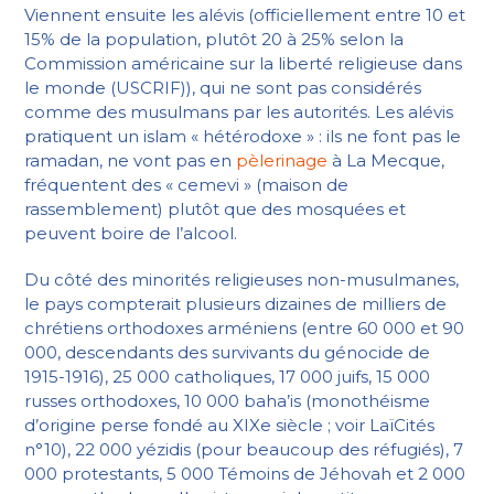
Viennent ensuite les alévis (officiellement entre 10 et
15% de la population, plutôt 20 à 25% selon la
Commission américaine sur la liberté religieuse dans
le monde (USCRIF)), qui ne sont pas considérés
comme des musulmans par les autorités. Les alévis
pratiquent un islam « hétérodoxe » : ils ne font pas le
ramadan, ne vont pas en
pèlerinage
à La Mecque,
fréquentent des « cemevi » (maison de
rassemblement) plutôt que des mosquées et
peuvent boire de l’alcool.
Du côté des minorités religieuses non-musulmanes,
le pays compterait plusieurs dizaines de milliers de
chrétiens orthodoxes arméniens (entre 60 000 et 90
000, descendants des survivants du génocide de
1915-1916), 25 000 catholiques, 17 000 juifs, 15 000
russes orthodoxes, 10 000 baha’is (monothéisme
d’origine perse fondé au XIXe siècle ; voir LaïCités
n°10), 22 000 yézidis (pour beaucoup des réfugiés), 7
000 protestants, 5 000 Témoins de Jéhovah et 2 000