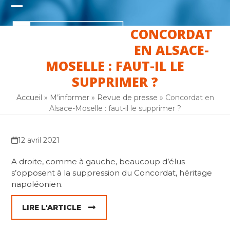
Skip
Open
Close
to
content
CONCORDAT
mobile
mobile
EN ALSACE-
menu
menu
MOSELLE : FAUT-IL LE
SUPPRIMER ?
Accueil
»
M’informer
»
Revue de presse
»
Concordat en
Alsace-Moselle : faut-il le supprimer ?
12 avril 2021
A droite, comme à gauche, beaucoup d’élus
s’opposent à la suppression du Concordat, héritage
napoléonien.
LIRE L'ARTICLE