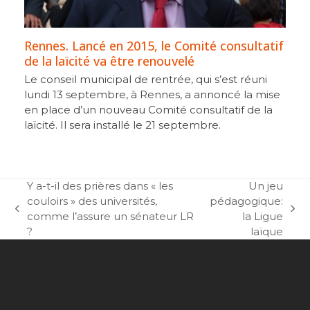
Rennes. Lancé en 2015, le Comité consultatif
de la laïcité va être renouvelé
Le conseil municipal de rentrée, qui s’est réuni
lundi 13 septembre, à Rennes, a annoncé la mise
en place d’un nouveau Comité consultatif de la
laïcité. Il sera installé le 21 septembre.
Y a-t-il des prières dans « les
Un jeu
couloirs » des universités,
pédagogique:
previous
next
comme l’assure un sénateur LR
la Ligue
post:
post:
?
laïque