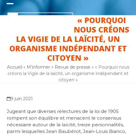
Skip
Open
Close
to
content
« POURQUOI
mobile
mobile
NOUS CRÉONS
menu
menu
LA VIGIE DE LA LAÏCITÉ, UN
ORGANISME INDÉPENDANT ET
CITOYEN »
Accueil
»
M’informer
»
Revue de presse
»
« Pourquoi nous
créons la Vigie de la laïcité, un organisme indépendant et
citoyen »
9 juin 2021
Jugeant que diverses relectures de la loi de 1905
rompent son équilibre et menacent le consensus
nécessaire autour de la laïcité, treize personnalités,
parmi lesquelles Jean Baubérot, Jean-Louis Bianco,