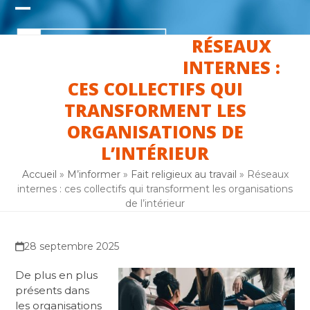
Skip
Open
Close
to
content
RÉSEAUX
mobile
mobile
INTERNES :
menu
menu
CES COLLECTIFS QUI
TRANSFORMENT LES
ORGANISATIONS DE
L’INTÉRIEUR
Accueil
»
M’informer
»
Fait religieux au travail
»
Réseaux
internes : ces collectifs qui transforment les organisations
de l’intérieur
28 septembre 2025
De plus en plus
présents dans
les organisations