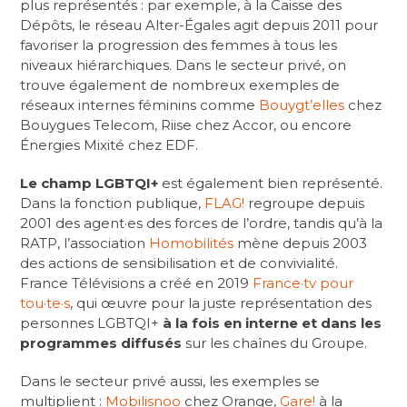
plus représentés : par exemple, à la Caisse des
Dépôts, le réseau Alter-Égales agit depuis 2011 pour
favoriser la progression des femmes à tous les
niveaux hiérarchiques. Dans le secteur privé, on
trouve également de nombreux exemples de
réseaux internes féminins comme
Bouygt’elles
chez
Bouygues Telecom, Riise chez Accor, ou encore
Énergies Mixité chez EDF.
Le champ LGBTQI+
est également bien représenté.
Dans la fonction publique,
FLAG!
regroupe depuis
2001 des agent·es des forces de l’ordre, tandis qu’à la
RATP, l’association
Homobilités
mène depuis 2003
des actions de sensibilisation et de convivialité.
France Télévisions a créé en 2019
France·tv pour
tou·te·s
, qui œuvre pour la juste représentation des
personnes LGBTQI+
à la fois en interne et dans les
programmes diffusés
sur les chaînes du Groupe.
Dans le secteur privé aussi, les exemples se
multiplient :
Mobilisnoo
chez Orange,
Gare!
à la