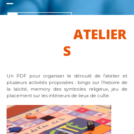
Skip
Open
Close
to
content
mobile
mobile
ATELIER
menu
menu
S
Un PDF pour organiser le déroulé de l’atelier et
plusieurs activités proposées : bingo sur l’histoire de
la laïcité, memory des symboles religieux, jeu de
placement sur les intérieurs de lieux de culte.