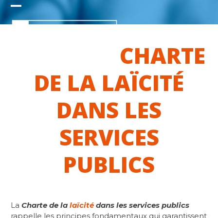
Skip
Open
Close
to
content
mobile
mobile
CHARTE
menu
menu
DE LA LAÏCITÉ
DANS LES
SERVICES
PUBLICS
La
Charte de la
laïcité
dans les services publics
rappelle les principes fondamentaux qui garantissent