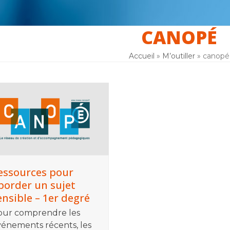
CANOPÉ
er
La laïcité
F.A.Q
Inscription
Accueil
»
M’outiller
»
canopé
essources pour
border un sujet
ensible – 1er degré
our comprendre les
énements récents, les