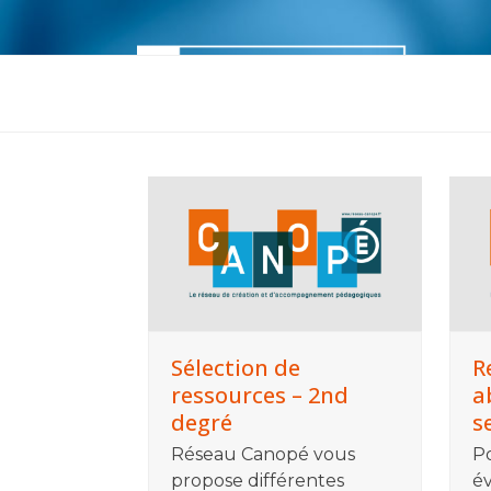
Skip
to
content
Accueil
M’informer
M’outill
Sélection de
R
ressources – 2nd
a
degré
s
Réseau Canopé vous
P
propose différentes
év