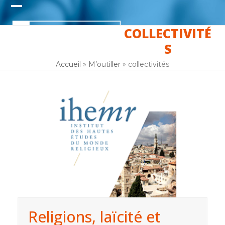
Skip
Open
Close
to
content
COLLECTIVITÉ
mobile
mobile
S
menu
menu
Accueil
»
M’outiller
»
collectivités
Religions, laïcité et