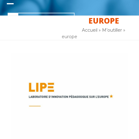
Skip
Open
Close
to
content
EUROPE
mobile
mobile
menu
menu
Accueil
»
M’outiller
»
europe