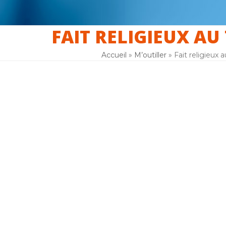
FAIT RELIGIEUX AU
er
La laïcité
F.A.Q
Inscription
Accueil
»
M’outiller
»
Fait religieux a