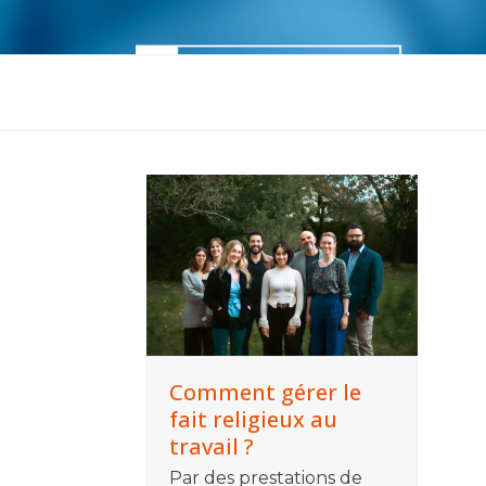
Skip
to
content
Accueil
M’informer
M’outill
Comment gérer le
fait religieux au
travail ?
Par des prestations de