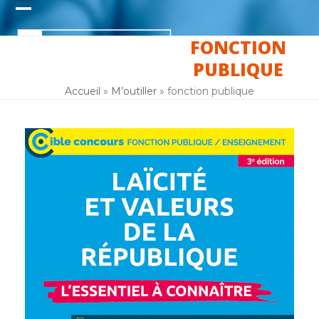
Skip
Open
Close
to
content
FONCTION
mobile
mobile
PUBLIQUE
menu
menu
Accueil
»
M’outiller
»
fonction publique