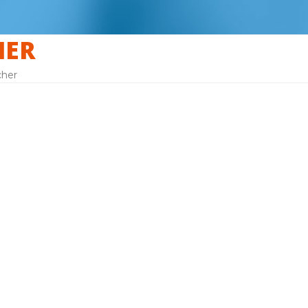
HER
cher