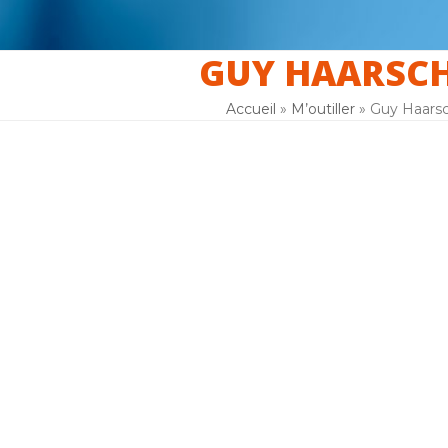
GUY HAARSC
er
La laïcité
F.A.Q
Inscription
Accueil
»
M’outiller
»
Guy Haars