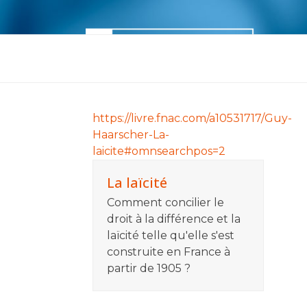
Skip
to
content
Accueil
M’informer
M’outill
https://livre.fnac.com/a10531717/Guy-
Haarscher-La-
laicite#omnsearchpos=2
La laïcité
Comment concilier le
droit à la différence et la
laïcité telle qu'elle s'est
construite en France à
partir de 1905 ?