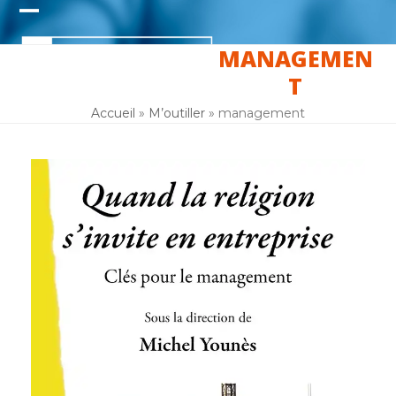
Skip
Open
Close
to
content
MANAGEMEN
mobile
mobile
T
menu
menu
Accueil
»
M’outiller
»
management