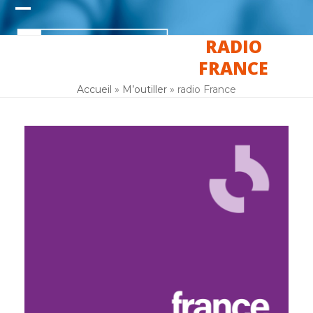
Skip
Open
Close
to
content
RADIO
mobile
mobile
FRANCE
menu
menu
Accueil
»
M’outiller
»
radio France