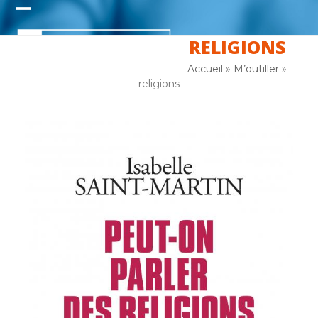
Skip
Open
Close
to
content
RELIGIONS
mobile
mobile
menu
menu
Accueil
»
M’outiller
»
religions