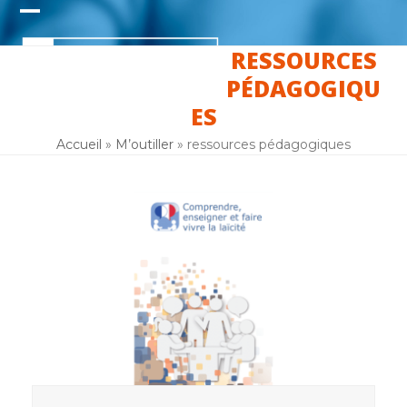
Skip
Open
Close
to
content
RESSOURCES
mobile
mobile
PÉDAGOGIQU
menu
menu
ES
Accueil
»
M’outiller
»
ressources pédagogiques