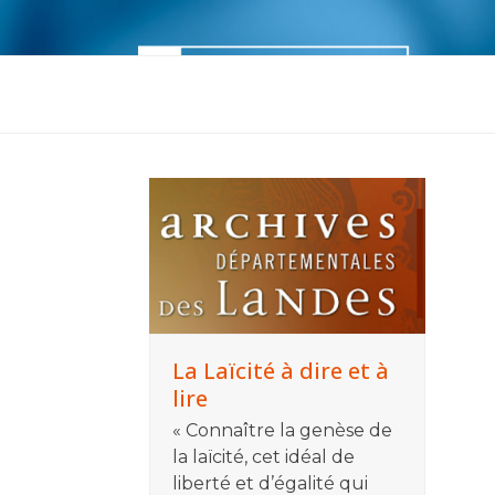
Skip
to
content
Accueil
M’informer
M’outill
La Laïcité à dire et à
lire
« Connaître la genèse de
la laïcité, cet idéal de
liberté et d’égalité qui