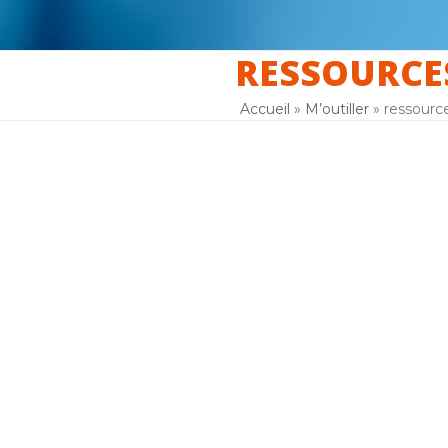
RESSOURCE
er
La laïcité
F.A.Q
Inscription
Accueil
»
M’outiller
»
ressourc