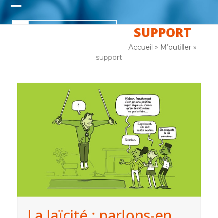
Skip
Open
Close
to
content
SUPPORT
mobile
mobile
menu
menu
Accueil
»
M’outiller
»
support
La laïcité : parlons-en