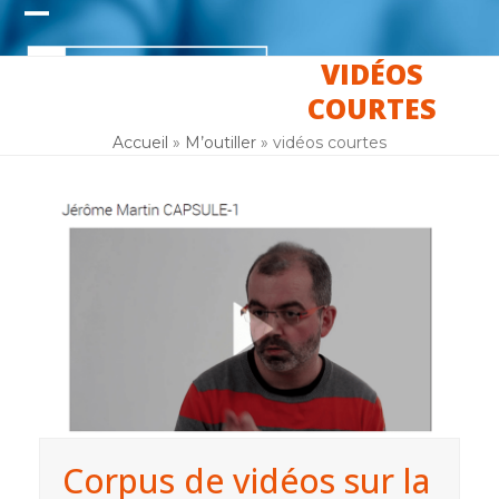
Skip
Open
Close
to
content
VIDÉOS
mobile
mobile
COURTES
menu
menu
Accueil
»
M’outiller
»
vidéos courtes
Corpus de vidéos sur la