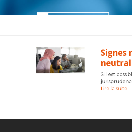
Skip
to
content
Accueil
M’informer
M’outill
Signes 
neutral
S'il est poss
jurisprudence
Lire la suite