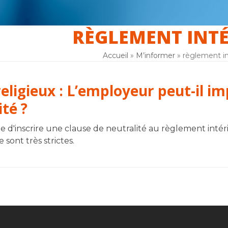
RÈGLEMENT INTÉ
er
La laïcité
F.A.Q
Inscription
Accueil
»
M’informer
»
règlement in
religieux : L’employeur peut-il i
ité ?
ible d'inscrire une clause de neutralité au règlement intér
 sont très strictes.