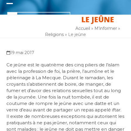
Skip
Open
Close
to
content
LE JEÛNE
mobile
mobile
menu
menu
Accueil
»
M’informer
»
Religions
»
Le jeûne
19 mai 2017
Ce jeûne est le quatrième des cinq piliers de l’islam
avec la profession de foi, la prière, l’aumône et le
pèlerinage à La Mecque. Durant le ramadan, les
croyants s’abstiennent de boire, de manger, de
fumer et d’avoir des relations sexuelles tout au long
de la journée. Une fois la nuit tombée, il est de
coutume de rompre le jeûne avec une datte et un
verre d’eau avant de partager un repas appelé iftar.
Il existe de nombreuses exceptions qui autorisent les
pratiquants à ne pas jeûner, notamment ceux qui
sont malades : le jeûne ne doit pas mettre en danger