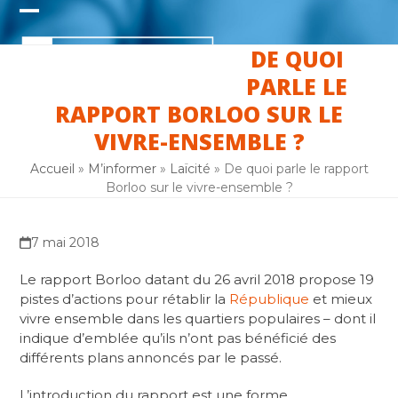
Skip
Open
Close
to
content
DE QUOI
mobile
mobile
PARLE LE
menu
menu
RAPPORT BORLOO SUR LE
VIVRE-ENSEMBLE ?
Accueil
»
M’informer
»
Laïcité
»
De quoi parle le rapport
Borloo sur le vivre-ensemble ?
7 mai 2018
Le rapport Borloo datant du 26 avril 2018 propose 19
pistes d’actions pour rétablir la
République
et mieux
vivre ensemble dans les quartiers populaires – dont il
indique d’emblée qu’ils n’ont pas bénéficié des
différents plans annoncés par le passé.
L’introduction du rapport est une forme