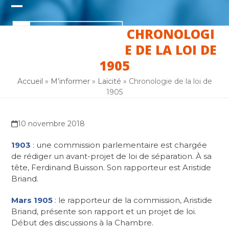
Skip
Open
Close
to
content
CHRONOLOGI
mobile
mobile
E DE LA LOI DE
menu
menu
1905
Accueil
»
M’informer
»
Laïcité
»
Chronologie de la loi de
1905
10 novembre 2018
1903
: une commission parlementaire est chargée
de rédiger un avant-projet de loi de séparation. À sa
tête, Ferdinand Buisson. Son rapporteur est Aristide
Briand.
Mars 1905
:
le rapporteur de la commission, Aristide
Briand, présente son rapport et un projet de loi.
Début des discussions à la Chambre.