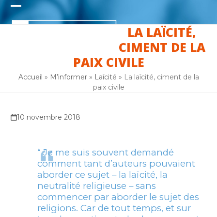
Skip
Open
Close
to
content
LA LAÏCITÉ,
mobile
mobile
CIMENT DE LA
menu
menu
PAIX CIVILE
Accueil
»
M’informer
»
Laïcité
»
La laïcité, ciment de la
paix civile
10 novembre 2018
“ Je me suis souvent demandé
comment tant d’auteurs pouvaient
aborder ce sujet – la laïcité, la
neutralité religieuse – sans
commencer par aborder le sujet des
religions. Car de tout temps, et sur