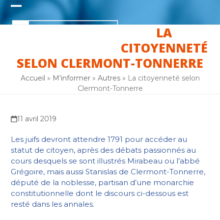
Skip
Open
Close
to
content
LA
mobile
mobile
CITOYENNETÉ
menu
menu
SELON CLERMONT-TONNERRE
Accueil
»
M’informer
»
Autres
»
La citoyenneté selon
Clermont-Tonnerre
11 avril 2019
Les juifs devront attendre 1791 pour accéder au
statut de citoyen, après des débats passionnés au
cours desquels se sont illustrés Mirabeau ou l’abbé
Grégoire, mais aussi Stanislas de Clermont-Tonnerre,
député de la noblesse, partisan d’une monarchie
constitutionnelle dont le discours ci-dessous est
resté dans les annales.