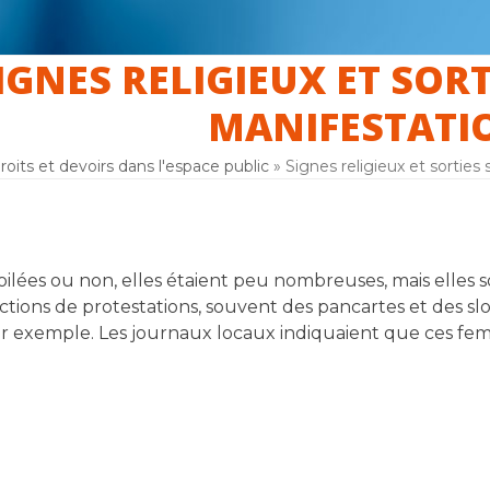
IGNES RELIGIEUX ET SORT
er
La laïcité
F.A.Q
Inscription
MANIFESTATI
roits et devoirs dans l'espace public
»
Signes religieux et sorties 
oilées ou non, elles étaient peu nombreuses, mais elles so
actions de protestations, souvent des pancartes et des sl
r exemple. Les journaux locaux indiquaient que ces fe