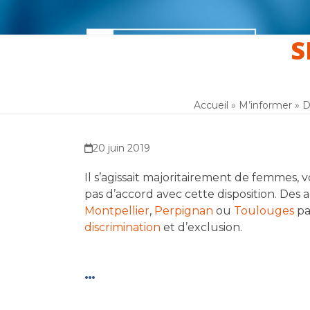
Skip
to
content
S
Accueil
M’informer
M’outill
Accueil
»
M’informer
»
D
20 juin 2019
Il s’agissait majoritairement de femmes, v
pas d’accord avec cette disposition. Des 
Montpellier
,
Perpignan
ou
Toulouges
pa
discrimination
et d’exclusion.
…