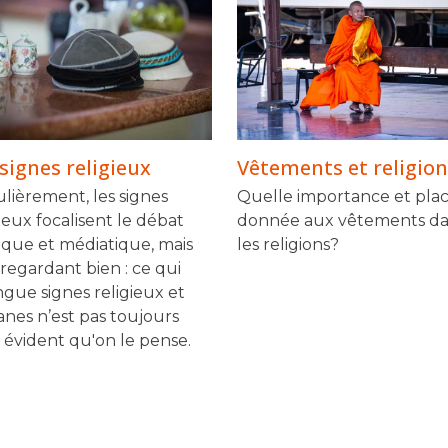
signes religieux
Vêtements et religion
lièrement, les signes
Quelle importance et plac
ieux focalisent le débat
donnée aux vêtements d
tique et médiatique, mais
les religions?
 regardant bien : ce qui
ngue signes religieux et
anes n’est pas toujours
i évident qu'on le pense.