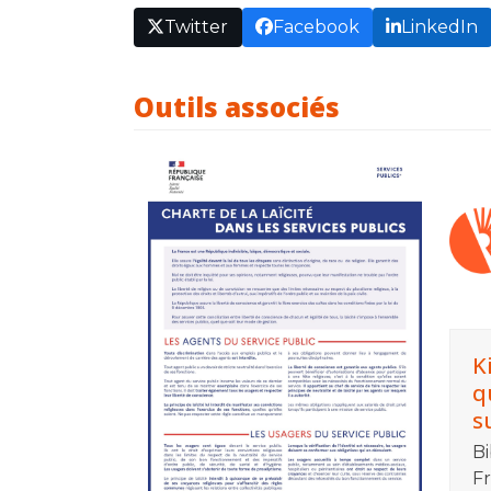
Twitter
Facebook
LinkedIn
Outils associés
K
q
su
Bi
Fr