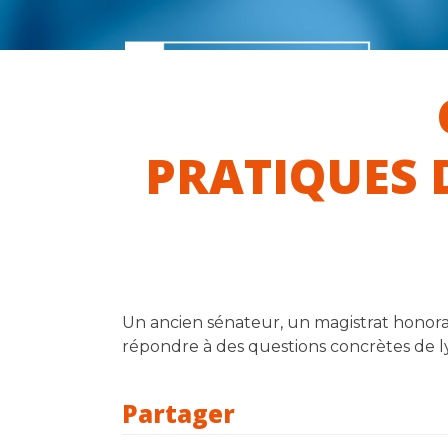
Skip
to
content
Accueil
M’informer
M’outill
PRATIQUES D
Un ancien sénateur, un magistrat honora
répondre à des questions concrètes de lyc
Partager