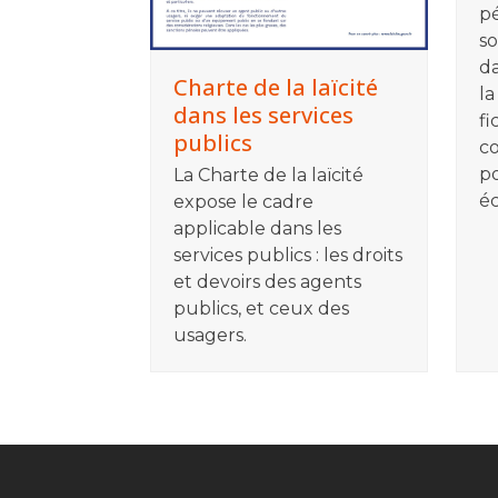
p
so
da
Charte de la laïcité
la
dans les services
fi
publics
co
po
La Charte de la laïcité
éc
expose le cadre
applicable dans les
services publics : les droits
et devoirs des agents
publics, et ceux des
usagers.