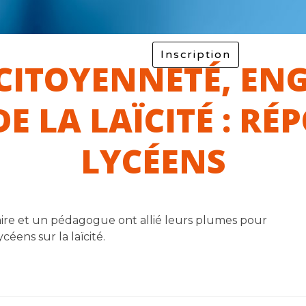
er
La laïcité
F.A.Q
Inscription
CITOYENNETÉ, EN
E LA LAÏCITÉ : RÉ
LYCÉENS
ire et un pédagogue ont allié leurs plumes pour
éens sur la laïcité.