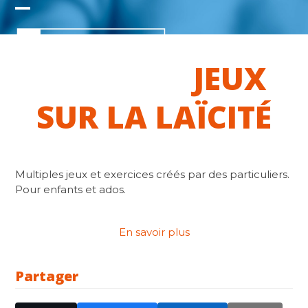
Skip
Open
Close
to
content
mobile
mobile
JEUX
menu
menu
SUR LA LAÏCITÉ
Multiples jeux et exercices créés par des particuliers.
Pour enfants et ados.
En savoir plus
Partager