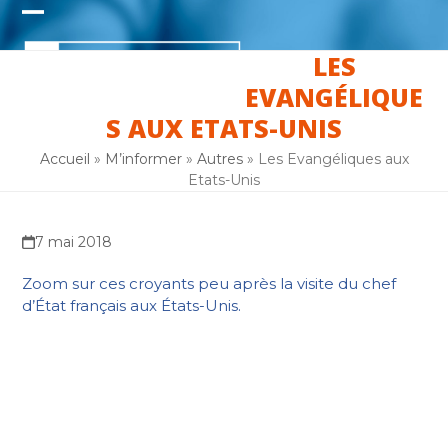
Skip
Open
Close
to
content
LES
mobile
mobile
EVANGÉLIQUE
menu
menu
S AUX ETATS-UNIS
Accueil
»
M’informer
»
Autres
»
Les Evangéliques aux
Etats-Unis
7 mai 2018
Zoom sur ces croyants peu après la visite du chef
d’État français aux États-Unis.