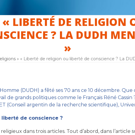
« LIBERTÉ DE RELIGION 
er
La laïcité
F.A.Q
Inscription
SCIENCE ? LA DUDH MEN
»
eligions
»
« Liberté de religion ou liberté de conscience ? La D
 l’Homme (DUDH) a fêté ses 70 ans ce 10 décembre. Que d
ail de grands politiques comme le Français Réné Cassin 
(Conseil argentin de la recherche scientifique), Univer
a liberté de conscience ?
ligieux dans trois articles. Tout d’abord, dans l’article 