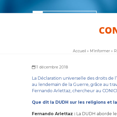
Skip
to
content
Accueil
M’informer
M’outill
CON
Accueil
»
M’informer
»
R
11 décembre 2018
La Déclaration universelle des droits de
au lendemain de la Guerre, grâce au trav
Fernando Arlettaz, chercheur au CONICET 
Que dit la DUDH sur les religions et l
Fernando Arlettaz :
La DUDH aborde le re