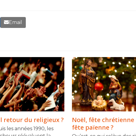
Email
 retour du religieux ?
Noël, fête chrétienne
fête païenne ?
is les années 1990, les
cheurs réévaluent la