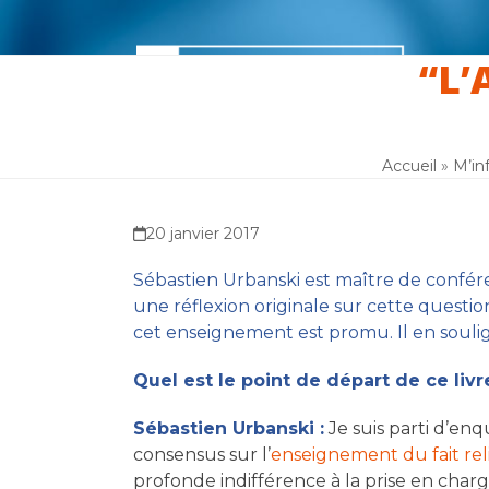
Skip
to
content
“L’
Accueil
M’informer
M’outill
Accueil
»
M’in
20 janvier 2017
Sébastien Urbanski est maître de confér
une réflexion originale sur cette questi
cet enseignement est promu. Il en soulig
Quel est le point de départ de ce livr
Sébastien Urbanski :
Je suis parti d’enq
consensus sur l’
enseignement du fait rel
profonde indifférence à la prise en char