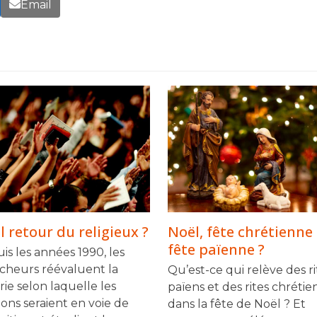
Email
 retour du religieux ?
Noël, fête chrétienne
fête païenne ?
is les années 1990, les
cheurs réévaluent la
Qu’est-ce qui relève des ri
rie selon laquelle les
païens et des rites chrétie
ions seraient en voie de
dans la fête de Noël ? Et