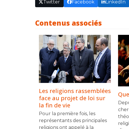
Twitter
Facebook
LinkedIn
Contenus associés
Les religions rassemblées
Quel
face au projet de loi sur
Depu
la fin de vie
cher
Pour la première fois, les
théo
représentants des principales
relig
religions ont appelé à la