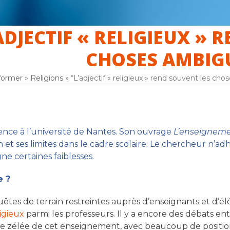
ADJECTIF « RELIGIEUX » 
er
La laïcité
F.A.Q
Inscription
CHOSES AMBIGU
former
»
Religions
»
“L’adjectif « religieux » rend souvent les ch
ence à l’université de Nantes. Son ouvrage
L’enseignemen
on et ses limites dans le cadre scolaire. Le chercheur n’
ne certaines faiblesses.
e ?
uêtes de terrain restreintes auprès d’enseignants et d’élè
igieux
parmi les professeurs. Il y a encore des débats ent
ge zélée de cet enseignement, avec beaucoup de position