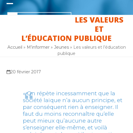
Skip
Open
Close
to
content
LES VALEURS
mobile
mobile
ET
menu
menu
L’ÉDUCATION PUBLIQUE
Accueil
»
M’informer
»
Jeunes
»
Les valeurs et l’éducation
publique
20 février 2017
« On répète incessamment que la
société laïque n’a aucun principe, et
par conséquent rien à enseigner. Il
faut du moins reconnaître qu’elle
peut mieux qu’aucune autre
s’enseigner elle-même, et voilà