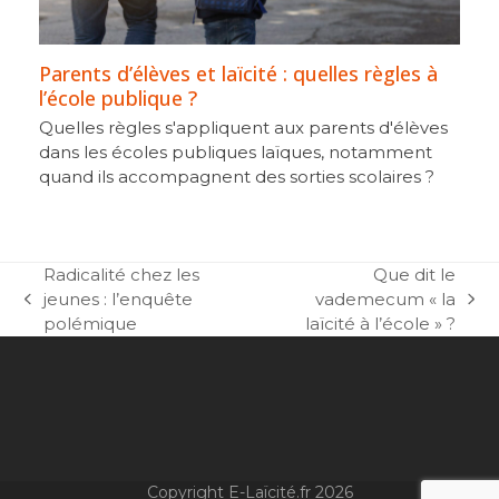
Parents d’élèves et laïcité : quelles règles à
l’école publique ?
Quelles règles s'appliquent aux parents d'élèves
dans les écoles publiques laïques, notamment
quand ils accompagnent des sorties scolaires ?
Radicalité chez les
Que dit le
jeunes : l’enquête
vademecum « la
previous
next
polémique
laïcité à l’école » ?
post:
post:
Copyright E-Laïcité.fr 2026