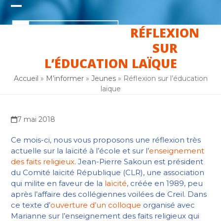
Skip
Open
Close
to
content
RÉFLEXION
mobile
mobile
SUR
menu
menu
L’ÉDUCATION LAÏQUE
Accueil
»
M’informer
»
Jeunes
»
Réflexion sur l’éducation
laïque
7 mai 2018
Ce mois-ci, nous vous proposons une réflexion très
actuelle sur la laïcité à l’école et sur l’
enseignement
des faits religieux
. Jean-Pierre Sakoun est président
du Comité laïcité République (CLR), une association
qui milite en faveur de la
laïcité
, créée en 1989, peu
après l’affaire des collégiennes voilées de Creil. Dans
ce texte d’
ouverture d’un colloque
organisé avec
Marianne sur l’enseignement des faits religieux qui