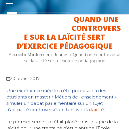
Skip
Open
Close
to
content
QUAND UNE
mobile
mobile
CONTROVERS
menu
menu
E SUR LA LAÏCITÉ SERT
D’EXERCICE PÉDAGOGIQUE
Accueil
»
M’informer
»
Jeunes
»
Quand une controverse
sur la laïcité sert d’exercice pédagogique
20 février 2017
Une expérience inédite a été proposée à des
étudiants en master « Métiers de l’enseignement » :
simuler un débat parlementaire sur un sujet
d’actualité controversé, en lien avec la
laïcité
.
Le premier semestre était placé sous le signe de la
laïcité pour une trentaine d’étudiants de l’École