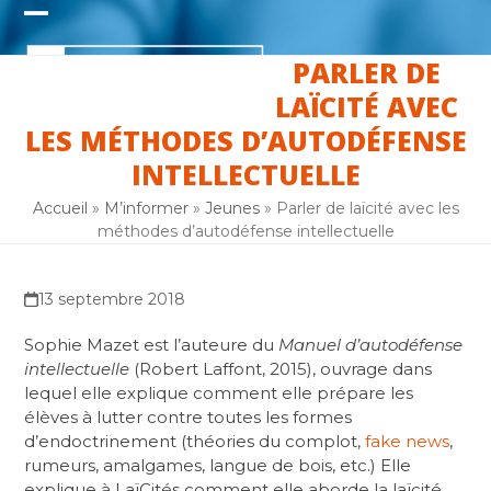
Skip
Open
Close
to
content
PARLER DE
mobile
mobile
LAÏCITÉ AVEC
menu
menu
LES MÉTHODES D’AUTODÉFENSE
INTELLECTUELLE
Accueil
»
M’informer
»
Jeunes
»
Parler de laïcité avec les
méthodes d’autodéfense intellectuelle
13 septembre 2018
Sophie Mazet est l’auteure du
Manuel d’autodéfense
intellectuelle
(Robert Laffont, 2015), ouvrage dans
lequel elle explique comment elle prépare les
élèves à lutter contre toutes les formes
d’endoctrinement (théories du complot,
fake news
,
rumeurs, amalgames, langue de bois, etc.) Elle
explique à LaïCités comment elle aborde la laïcité